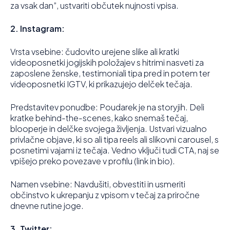
za vsak dan”, ustvariti občutek nujnosti vpisa.
2. Instagram:
Vrsta vsebine: čudovito urejene slike ali kratki
videoposnetki jogijskih položajev s hitrimi nasveti za
zaposlene ženske, testimoniali tipa pred in potem ter
videoposnetki IGTV, ki prikazujejo delček tečaja.
Predstavitev ponudbe: Poudarek je na storyjih. Deli
kratke behind-the-scenes, kako snemaš tečaj,
blooperje in delčke svojega življenja. Ustvari vizualno
privlačne objave, ki so ali tipa reels ali slikovni carousel, s
posnetimi vajami iz tečaja. Vedno vključi tudi CTA, naj se
vpišejo preko povezave v profilu (link in bio).
Namen vsebine: Navdušiti, obvestiti in usmeriti
občinstvo k ukrepanju z vpisom v tečaj za priročne
dnevne rutine joge.
3. Twitter: