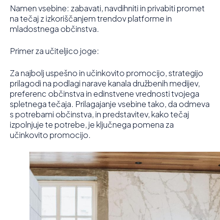
Namen vsebine: zabavati, navdihniti in privabiti promet
na tečaj z izkoriščanjem trendov platforme in
mladostnega občinstva.
Primer za učiteljico joge:
Za najbolj uspešno in učinkovito promocijo, strategijo
prilagodi na podlagi narave kanala družbenih medijev,
preferenc občinstva in edinstvene vrednosti tvojega
spletnega tečaja. Prilagajanje vsebine tako, da odmeva
s potrebami občinstva, in predstavitev, kako tečaj
izpolnjuje te potrebe, je ključnega pomena za
učinkovito promocijo.