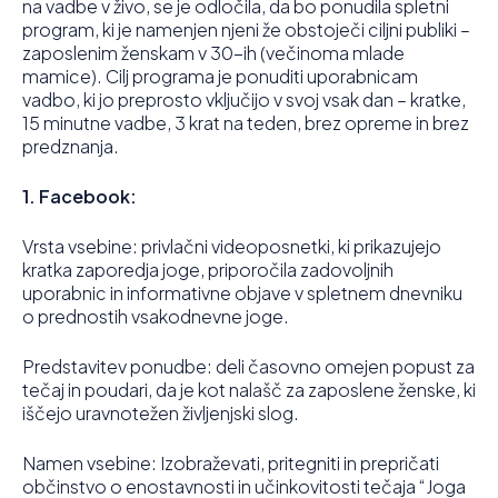
na vadbe v živo, se je odločila, da bo ponudila spletni
program, ki je namenjen njeni že obstoječi ciljni publiki –
zaposlenim ženskam v 30-ih (večinoma mlade
mamice). Cilj programa je ponuditi uporabnicam
vadbo, ki jo preprosto vključijo v svoj vsak dan – kratke,
15 minutne vadbe, 3 krat na teden, brez opreme in brez
predznanja.
1. Facebook:
Vrsta vsebine: privlačni videoposnetki, ki prikazujejo
kratka zaporedja joge, priporočila zadovoljnih
uporabnic in informativne objave v spletnem dnevniku
o prednostih vsakodnevne joge.
Predstavitev ponudbe: deli časovno omejen popust za
tečaj in poudari, da je kot nalašč za zaposlene ženske, ki
iščejo uravnotežen življenjski slog.
Namen vsebine: Izobraževati, pritegniti in prepričati
občinstvo o enostavnosti in učinkovitosti tečaja “Joga