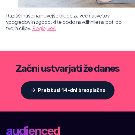
Razišči naše najnovejše bloge za več nasvetov,
vpogledov in zgodb, ki te bodo navdihnile na poti do
tvojih ciljev.
Poglej več
Začni ustvarjati že danes
arrow_forward
Preizkusi 14-dni brezplačno
audienced