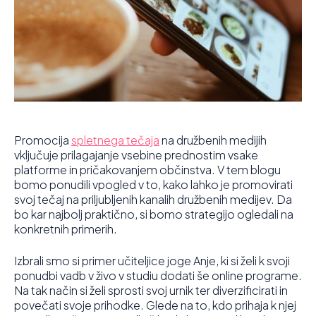
Promocija
spletnega tečaja
na družbenih medijih
vključuje prilagajanje vsebine prednostim vsake
platforme in pričakovanjem občinstva. V tem blogu
bomo ponudili vpogled v to, kako lahko je promovirati
svoj tečaj na priljubljenih kanalih družbenih medijev. Da
bo kar najbolj praktično, si bomo strategijo ogledali na
konkretnih primerih.
Izbrali smo si primer učiteljice joge Anje, ki si želi k svoji
ponudbi vadb v živo v studiu dodati še online programe.
Na tak način si želi sprosti svoj urnik ter diverzificirati in
povečati svoje prihodke. Glede na to, kdo prihaja k njej