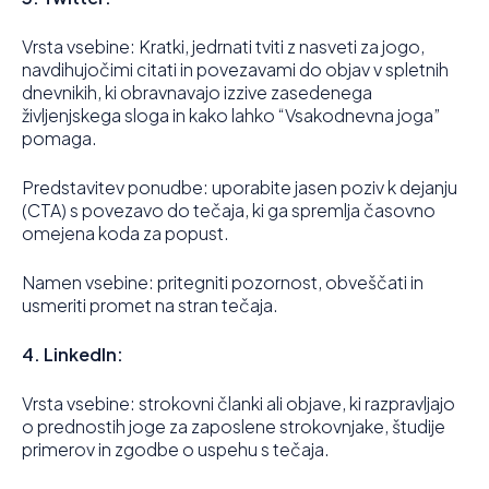
Vrsta vsebine: Kratki, jedrnati tviti z nasveti za jogo,
navdihujočimi citati in povezavami do objav v spletnih
dnevnikih, ki obravnavajo izzive zasedenega
življenjskega sloga in kako lahko “Vsakodnevna joga”
pomaga.
Predstavitev ponudbe: uporabite jasen poziv k dejanju
(CTA) s povezavo do tečaja, ki ga spremlja časovno
omejena koda za popust.
Namen vsebine: pritegniti pozornost, obveščati in
usmeriti promet na stran tečaja.
4. LinkedIn:
Vrsta vsebine: strokovni članki ali objave, ki razpravljajo
o prednostih joge za zaposlene strokovnjake, študije
primerov in zgodbe o uspehu s tečaja.