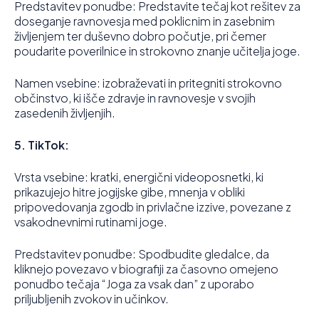
Predstavitev ponudbe: Predstavite tečaj kot rešitev za
doseganje ravnovesja med poklicnim in zasebnim
življenjem ter duševno dobro počutje, pri čemer
poudarite poverilnice in strokovno znanje učitelja joge.
Namen vsebine: izobraževati in pritegniti strokovno
občinstvo, ki išče zdravje in ravnovesje v svojih
zasedenih življenjih.
5. TikTok:
Vrsta vsebine: kratki, energični videoposnetki, ki
prikazujejo hitre jogijske gibe, mnenja v obliki
pripovedovanja zgodb in privlačne izzive, povezane z
vsakodnevnimi rutinami joge.
Predstavitev ponudbe: Spodbudite gledalce, da
kliknejo povezavo v biografiji za časovno omejeno
ponudbo tečaja “Joga za vsak dan” z uporabo
priljubljenih zvokov in učinkov.