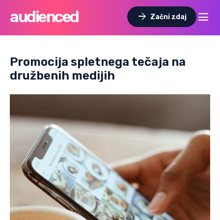
audienced
dehaze
arrow_forward
Začni zdaj
Promocija spletnega tečaja na
družbenih medijih