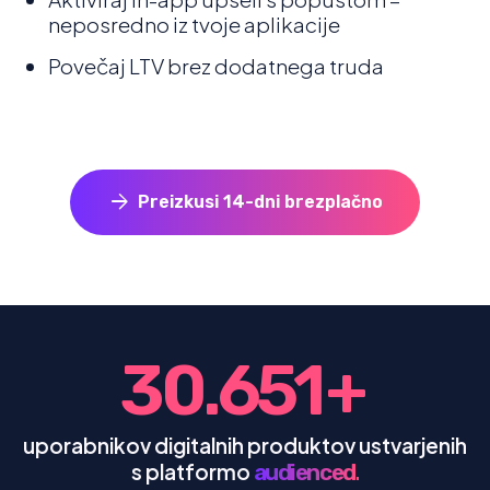
neposredno iz tvoje aplikacije
Povečaj LTV brez dodatnega truda
arrow_forward
Preizkusi 14-dni brezplačno
30
.
651
+
uporabnikov digitalnih produktov ustvarjenih
s platformo
audienced.