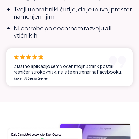
Tvoji uporabniki čutijo, da je to tvoj prostor
namenjen njim
Ni potrebe po dodatnem razvoju ali
vtičnikih
Z lastno aplikacijo sem v očeh mojih strank postal
resničen strokovnjak, ne le še en trener na Facebooku.
Jaka , Fitness trener