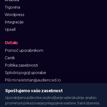
Trgovina
Wordpress
Integracije
Upsell
Ostalo
Pomoč uporabnikom
Cenik
Politika zasebnosti
Splošni pogoji uporabe
Piši mi na kristian@audienced.io
Spoštujemo vašo zasebnost
Uporabljamo piškotke za izboljšanje vaše izkušnje, analizo
prometa in prikazovanje prilagojene vsebine. Sami izberete,
audienced
© 2026 Vse pravice pridržane