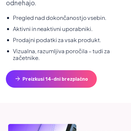
odnehajo.
Pregled nad dokončanostjo vsebin.
Aktivni in neaktivni uporabniki.
Prodajni podatki za vsak produkt.
Vizualna, razumljiva poročila – tudi za
začetnike.
arrow_forward
Preizkusi 14-dni brezplačno