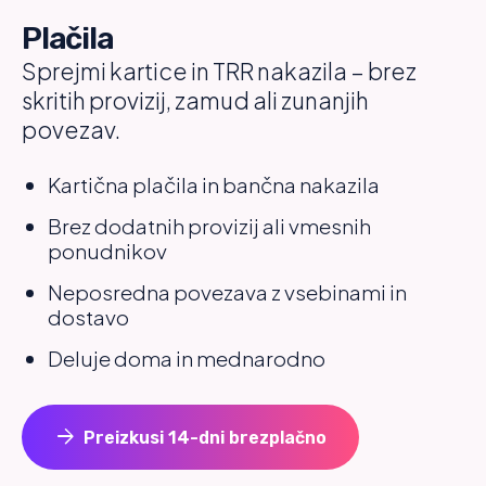
Plačila
Sprejmi kartice in TRR nakazila – brez
skritih provizij, zamud ali zunanjih
povezav.
Kartična plačila in bančna nakazila
Brez dodatnih provizij ali vmesnih
ponudnikov
Neposredna povezava z vsebinami in
dostavo
Deluje doma in mednarodno
arrow_forward
Preizkusi 14-dni brezplačno