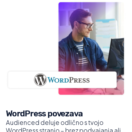
WordPress povezava
Audienced deluje odlično s tvojo
WordPress stranjo – brez podvajanja ali