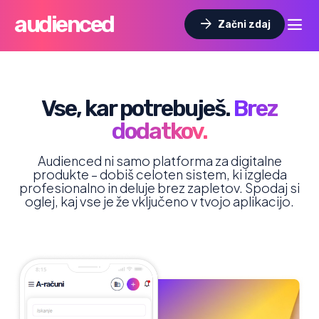
audienced
dehaze
arrow_forward
Začni zdaj
Vse, kar potrebuješ.
Brez
dodatkov.
Audienced ni samo platforma za digitalne
produkte – dobiš celoten sistem, ki izgleda
profesionalno in deluje brez zapletov. Spodaj si
oglej, kaj vse je že vključeno v tvojo aplikacijo.