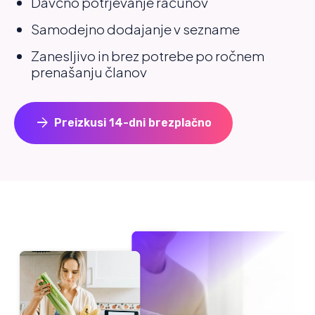
Davčno potrjevanje računov
Samodejno dodajanje v sezname
Zanesljivo in brez potrebe po ročnem
prenašanju članov
arrow_forward
Preizkusi 14-dni brezplačno