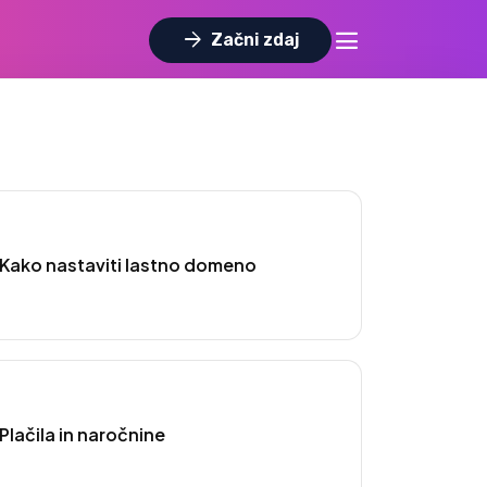
dehaze
arrow_forward
Začni zdaj
Kako nastaviti lastno domeno
Plačila in naročnine