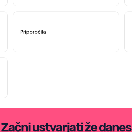
Priporočila
Začni ustvarjati že danes