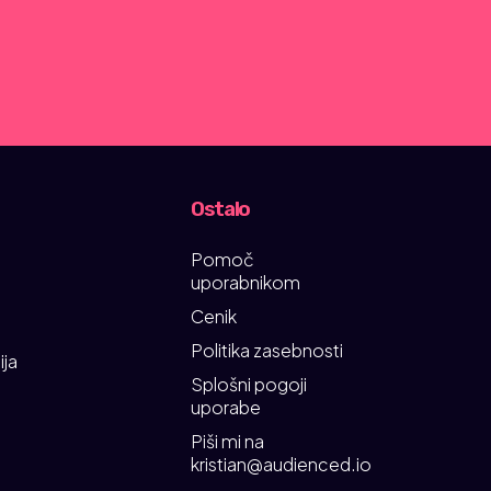
Ostalo
Pomoč
uporabnikom
Cenik
Politika zasebnosti
ija
Splošni pogoji
uporabe
Piši mi na
kristian@audienced.io