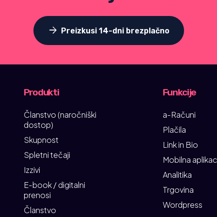
arrow_forward
Preizkusi 14-dni brezplačno
Produkti
Funkcije
Članstvo (naročniški
a-Računi
dostop)
Plačila
Skupnost
Link in Bio
Spletni tečaji
Mobilna aplikac
Izzivi
Analitika
E-book / digitalni
Trgovina
prenosi
Wordpress
Članstvo