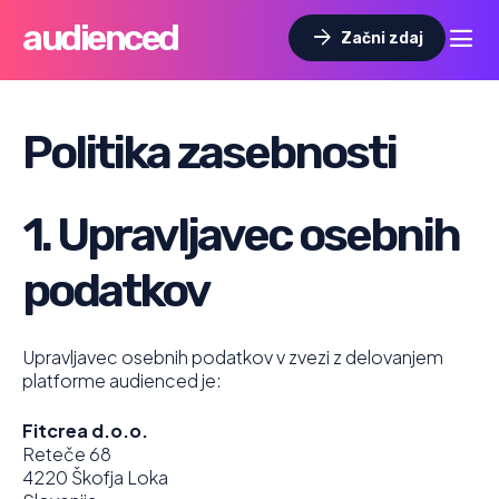
audienced
dehaze
arrow_forward
Začni zdaj
Politika zasebnosti
1. Upravljavec osebnih
podatkov
Upravljavec osebnih podatkov v zvezi z delovanjem
platforme audienced je:
Fitcrea d.o.o.
Reteče 68
4220 Škofja Loka