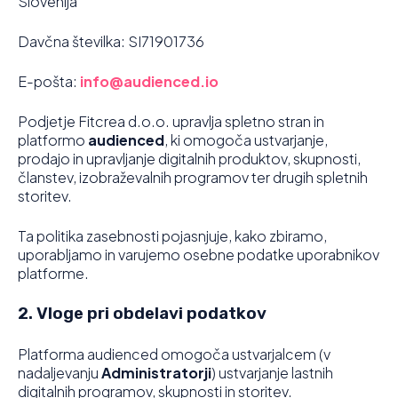
Slovenija
Davčna številka: SI71901736
E-pošta:
info@audienced.io
Podjetje Fitcrea d.o.o. upravlja spletno stran in
platformo
audienced
, ki omogoča ustvarjanje,
prodajo in upravljanje digitalnih produktov, skupnosti,
članstev, izobraževalnih programov ter drugih spletnih
storitev.
Ta politika zasebnosti pojasnjuje, kako zbiramo,
uporabljamo in varujemo osebne podatke uporabnikov
platforme.
2. Vloge pri obdelavi podatkov
Platforma audienced omogoča ustvarjalcem (v
nadaljevanju
Administratorji
) ustvarjanje lastnih
digitalnih programov, skupnosti in storitev.