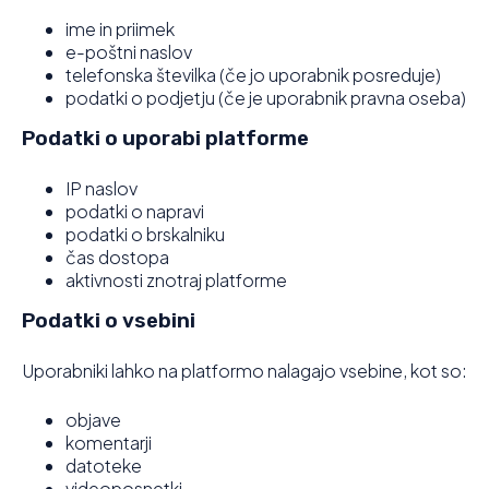
ime in priimek
e-poštni naslov
telefonska številka (če jo uporabnik posreduje)
podatki o podjetju (če je uporabnik pravna oseba)
Podatki o uporabi platforme
IP naslov
podatki o napravi
podatki o brskalniku
čas dostopa
aktivnosti znotraj platforme
Podatki o vsebini
Uporabniki lahko na platformo nalagajo vsebine, kot so:
objave
komentarji
datoteke
videoposnetki