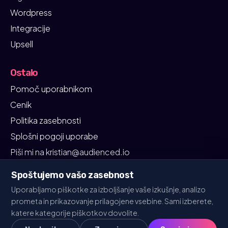
Wordpress
Integracije
Upsell
Ostalo
Pomoč uporabnikom
Cenik
Politika zasebnosti
Splošni pogoji uporabe
Piši mi na kristian@audienced.io
Spoštujemo vašo zasebnost
Uporabljamo piškotke za izboljšanje vaše izkušnje, analizo
prometa in prikazovanje prilagojene vsebine. Sami izberete,
audienced
© 2026 Vse pravice pridržane
katere kategorije piškotkov dovolite.