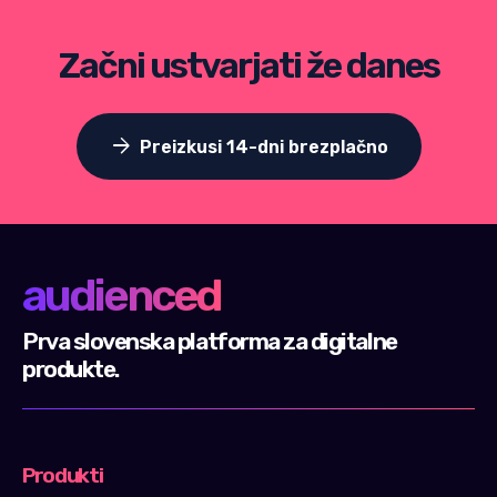
Začni ustvarjati že danes
arrow_forward
Preizkusi 14-dni brezplačno
audienced
Prva slovenska platforma za digitalne
produkte.
Produkti