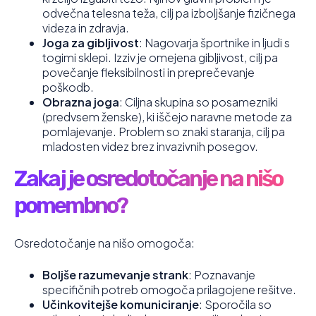
odvečna telesna teža, cilj pa izboljšanje fizičnega
videza in zdravja.
Joga za gibljivost
: Nagovarja športnike in ljudi s
togimi sklepi. Izziv je omejena gibljivost, cilj pa
povečanje fleksibilnosti in preprečevanje
poškodb.
Obrazna joga
: Ciljna skupina so posamezniki
(predvsem ženske), ki iščejo naravne metode za
pomlajevanje. Problem so znaki staranja, cilj pa
mladosten videz brez invazivnih posegov.
Zakaj je osredotočanje na nišo
pomembno?
Osredotočanje na nišo omogoča:
Boljše razumevanje strank
: Poznavanje
specifičnih potreb omogoča prilagojene rešitve.
Učinkovitejše komuniciranje
: Sporočila so