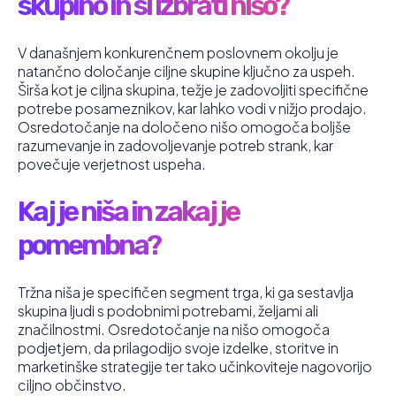
skupino in si izbrati nišo?
V današnjem konkurenčnem poslovnem okolju je
natančno določanje ciljne skupine ključno za uspeh.
Širša kot je ciljna skupina, težje je zadovoljiti specifične
potrebe posameznikov, kar lahko vodi v nižjo prodajo.
Osredotočanje na določeno nišo omogoča boljše
razumevanje in zadovoljevanje potreb strank, kar
povečuje verjetnost uspeha.
Kaj je niša in zakaj je
pomembna?
Tržna niša je specifičen segment trga, ki ga sestavlja
skupina ljudi s podobnimi potrebami, željami ali
značilnostmi. Osredotočanje na nišo omogoča
podjetjem, da prilagodijo svoje izdelke, storitve in
marketinške strategije ter tako učinkoviteje nagovorijo
ciljno občinstvo.