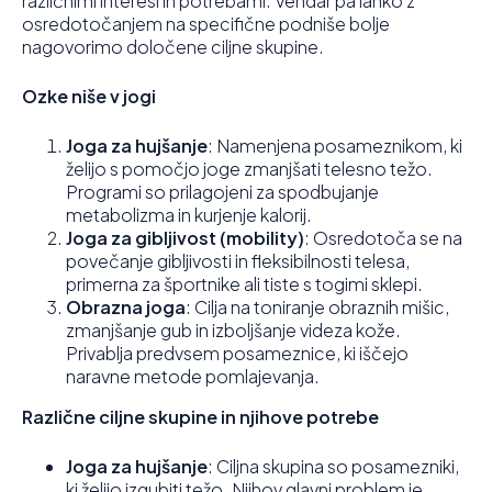
različnimi interesi in potrebami. Vendar pa lahko z
osredotočanjem na specifične podniše bolje
nagovorimo določene ciljne skupine.
Ozke niše v jogi
Joga za hujšanje
: Namenjena posameznikom, ki
želijo s pomočjo joge zmanjšati telesno težo.
Programi so prilagojeni za spodbujanje
metabolizma in kurjenje kalorij.
Joga za gibljivost (mobility)
: Osredotoča se na
povečanje gibljivosti in fleksibilnosti telesa,
primerna za športnike ali tiste s togimi sklepi.
Obrazna joga
: Cilja na toniranje obraznih mišic,
zmanjšanje gub in izboljšanje videza kože.
Privablja predvsem posameznice, ki iščejo
naravne metode pomlajevanja.
Različne ciljne skupine in njihove potrebe
Joga za hujšanje
: Ciljna skupina so posamezniki,
ki želijo izgubiti težo. Njihov glavni problem je