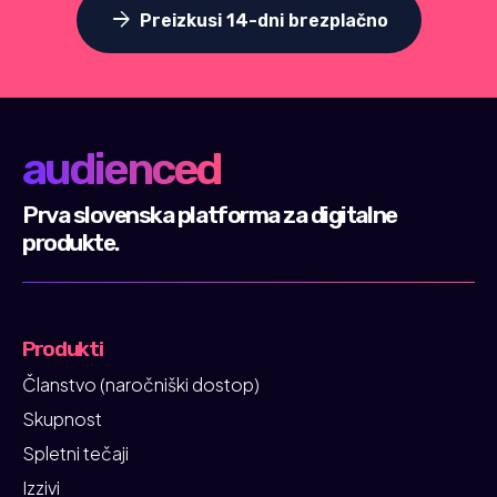
arrow_forward
Preizkusi 14-dni brezplačno
audienced
Prva slovenska platforma za digitalne
produkte.
Produkti
Članstvo (naročniški dostop)
Skupnost
Spletni tečaji
Izzivi