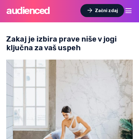
audienced
dehaze
arrow_forward
Začni zdaj
Zakaj je izbira prave niše v jogi
ključna za vaš uspeh