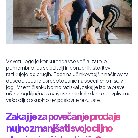
V svetu joge je konkurenca vse večja, zato je
pomembno, da se učitelji in ponudniki storitev
razlikujejo od drugih. Eden najučinkovitejših načinov za
dosego tega je osredotočanje na specifično nišo v
jogi. V tem članku bomo raziskali, zakaj je izbira prave
niše v jogi ključna za vaš uspeh in kako lahko to vpliva na
vašo ciljno skupino ter poslovne rezultate.
Zakaj je za povečanje prodaje
nujno zmanjšati svojo ciljno