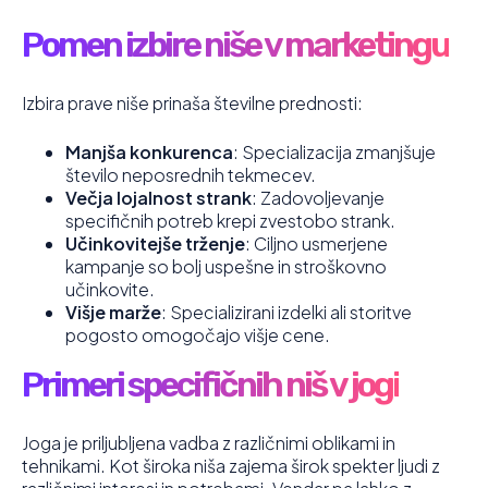
Pomen izbire niše v marketingu
Izbira prave niše prinaša številne prednosti:
Manjša konkurenca
: Specializacija zmanjšuje
število neposrednih tekmecev.
Večja lojalnost strank
: Zadovoljevanje
specifičnih potreb krepi zvestobo strank.
Učinkovitejše trženje
: Ciljno usmerjene
kampanje so bolj uspešne in stroškovno
učinkovite.
Višje marže
: Specializirani izdelki ali storitve
pogosto omogočajo višje cene.
Primeri specifičnih niš v jogi
Joga je priljubljena vadba z različnimi oblikami in
tehnikami. Kot široka niša zajema širok spekter ljudi z