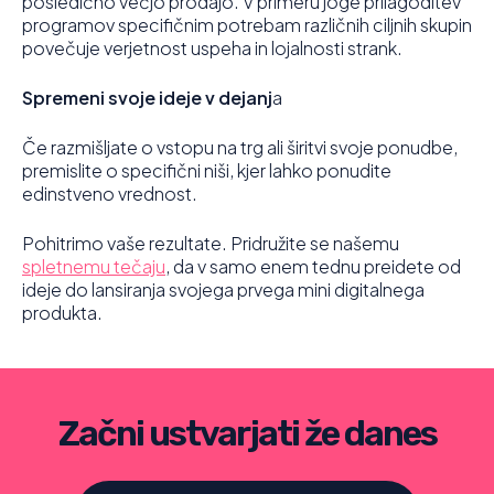
posledično večjo prodajo. V primeru joge prilagoditev
programov specifičnim potrebam različnih ciljnih skupin
povečuje verjetnost uspeha in lojalnosti strank.
Spremeni svoje ideje v dejanj
a
Če razmišljate o vstopu na trg ali širitvi svoje ponudbe,
premislite o specifični niši, kjer lahko ponudite
edinstveno vrednost.
Pohitrimo vaše rezultate. Pridružite se našemu
spletnemu tečaju
, da v samo enem tednu preidete od
ideje do lansiranja svojega prvega mini digitalnega
produkta.
Začni ustvarjati že danes