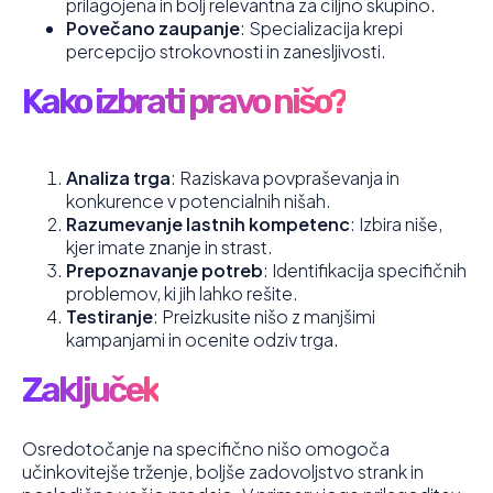
prilagojena in bolj relevantna za ciljno skupino.
Povečano zaupanje
: Specializacija krepi
percepcijo strokovnosti in zanesljivosti.
Kako izbrati pravo nišo?
Analiza trga
: Raziskava povpraševanja in
konkurence v potencialnih nišah.
Razumevanje lastnih kompetenc
: Izbira niše,
kjer imate znanje in strast.
Prepoznavanje potreb
: Identifikacija specifičnih
problemov, ki jih lahko rešite.
Testiranje
: Preizkusite nišo z manjšimi
kampanjami in ocenite odziv trga.
Zaključek
Osredotočanje na specifično nišo omogoča
učinkovitejše trženje, boljše zadovoljstvo strank in