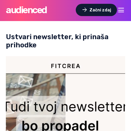
audienced
dehaze
arrow_forward
Začni zdaj
Ustvari newsletter, ki prinaša
prihodke