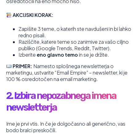
osredotočili na eno močno nišo.
AKCIJSKI KORAK:
Zapišite 3 teme, o katerih ste navdušeni in bi lahko
redno pisali.
Raziščite, katere teme so zanimive za vašo ciljno
publiko (Google Trends, Reddit, Twitter).
Izberite
eno glavno temo
in se je držite.
PRIMER:
Namesto splošnega newsletterja o
marketingu, ustvarite “Email Empire” – newsletter, ki je
100 % osredotočen na email marketing.
2. Izbira nepozabnega imena
newsletterja
Ime je prvi vtis. In če je dolgočasno ali generično, vas
bodo bralci preskočili.