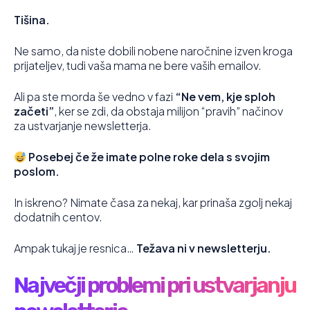
Tišina.
Ne samo, da niste dobili nobene naročnine izven kroga
prijateljev, tudi vaša mama ne bere vaših emailov.
Ali pa ste morda še vedno v fazi
“Ne vem, kje sploh
začeti”
, ker se zdi, da obstaja milijon “pravih” načinov
za ustvarjanje newsletterja.
Posebej če že imate polne roke dela s svojim
poslom.
In iskreno? Nimate časa za nekaj, kar prinaša zgolj nekaj
dodatnih centov.
Ampak tukaj je resnica…
Težava ni v newsletterju.
Največji problemi pri ustvarjanju