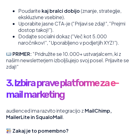
Poudarite
kaj bralci dobijo
(znanje, strategije,
ekskluzivne vsebine).
Uporabite jasne CTA-je (“Prijavi se zdaj!”, “Prejmi
dostop takoj!”).
Dodajte socialni dokaz (“Več kot 5.000
naročnikov!”, “Uporabljeno v podjetjih XYZ!”).
PRIMER:
“Pridružite se 10.000+ ustvarjalcem, ki z
našim newsletterjem izboljšujejo svoj posel. Prijavite se
zdaj!”
3. Izbira prave platforme za e-
mail marketing
audienced ima razvito integracijo z
MailChimp,
MailerLite in SqualoMail
.
Zakaj je to pomembno?