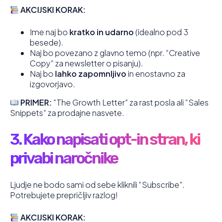
AKCIJSKI KORAK:
Ime naj bo
kratko in udarno
(idealno pod 3
besede).
Naj bo povezano z glavno temo (npr. “Creative
Copy” za newsletter o pisanju).
Naj bo
lahko zapomnljivo
in enostavno za
izgovorjavo.
PRIMER:
“The Growth Letter” za rast posla ali “Sales
Snippets” za prodajne nasvete.
3. Kako napisati opt-in stran, ki
privabi naročnike
Ljudje ne bodo sami od sebe kliknili “Subscribe”.
Potrebujete prepričljiv razlog!
AKCIJSKI KORAK: