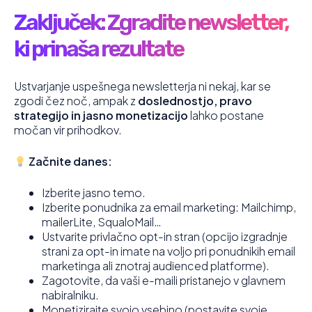
Zaključek: Zgradite newsletter,
ki prinaša rezultate
Ustvarjanje uspešnega newsletterja ni nekaj, kar se
zgodi čez noč, ampak z
doslednostjo, pravo
strategijo in jasno monetizacijo
lahko postane
močan vir prihodkov.
Začnite danes:
Izberite jasno temo.
Izberite ponudnika za email marketing: Mailchimp,
mailerLite, SqualoMail…
Ustvarite privlačno opt-in stran (opcijo izgradnje
strani za opt-in imate na voljo pri ponudnikih email
marketinga ali znotraj audienced platforme).
Zagotovite, da vaši e-maili pristanejo v glavnem
nabiralniku.
Monetizirajte svojo vsebino (postavite svoje