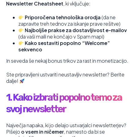
Newsletter Cheatsheet
, ki vključuje:
Priporočena tehnološka orodja
(da ne
zapravite treh tednov za iskanje prave rešitve)
Najboljše prakse za dostavljivost e-mailov
(da vaši maili ne končajo v Spam mapi)
Kako sestaviti popolno “Welcome”
sekvenco
In seveda še nekaj bonus trikov za rast in monetizacijo.
Ste pripravljeni ustvariti neustavljiv newsletter? Berite
dalje!
1. Kako izbrati popolno temo za
svoj newsletter
Največja napaka, ki jo delajo ustvarjalci newsletterjev?
Pišejo
o vsem in ničemer
, namesto da bi se