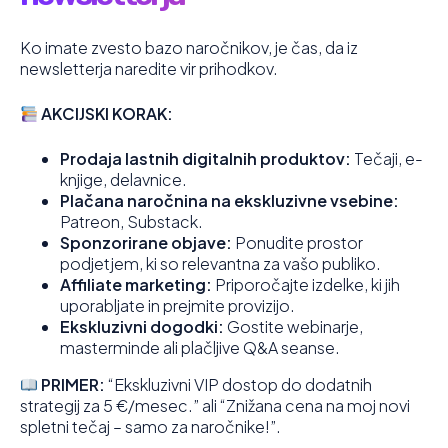
Ko imate zvesto bazo naročnikov, je čas, da iz
newsletterja naredite vir prihodkov.
AKCIJSKI KORAK:
Prodaja lastnih digitalnih produktov:
Tečaji, e-
knjige, delavnice.
Plačana naročnina na ekskluzivne vsebine:
Patreon, Substack.
Sponzorirane objave:
Ponudite prostor
podjetjem, ki so relevantna za vašo publiko.
Affiliate marketing:
Priporočajte izdelke, ki jih
uporabljate in prejmite provizijo.
Ekskluzivni dogodki:
Gostite webinarje,
masterminde ali plačljive Q&A seanse.
PRIMER:
“Ekskluzivni VIP dostop do dodatnih
strategij za 5 €/mesec.” ali “Znižana cena na moj novi
spletni tečaj – samo za naročnike!”.