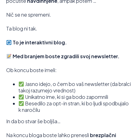
počutite
navdihnjene
, ampak potem …
Nič se ne spremeni.
Ta blog ni tak.
To je interaktivni blog.
Med branjem boste zgradili svoj newsletter.
Ob koncu boste imeli:
Jasno idejo, o čem bo vaš newsletter (da bralci
takoj razumejo vrednost)
Unikatno ime, ki si ga bodo zapomnili
Besedilo za opt-in stran, ki bo ljudi spodbujalo
k naročilu
In da bo stvar še boljša…
Na koncu bloga boste lahko prenesli
brezplačni