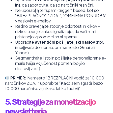
in)
, da zagotovite, da so naročniki resnični.
Ne uporabljajte “spam-trigger” besed, kot so
“BREZPLAČNO”, “ZDAJ”, “OMEJENA PONUDBA”
v naslovih e-mailov.
Redno preverjajte stopnje odprtosti in klikov –
nizke stopnje lahko signalizirajo, da vaši maili
pristanejo v promocijah ali spamu.
Uporabite
avtentični pošiljateljski naslov
(npr.
ime@vašadomena.com namesto Gmail ali
Yahoo).
Segmentirajte listo in pošiljajte personalizirane e-
maile (višja vključenost pomeni boljšo
dostavljivost).
PRIMER:
Namesto “BREZPLAČNI vodič za 10.000
naročnikov ZDAJ!” uporabite “Kako sem zgradil bazo
10.000 naročnikov (in kako lahko tudi vi)”.
5. Strategije za monetizacijo
newsletterja