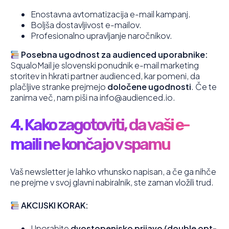
Enostavna avtomatizacija e-mail kampanj.
Boljša dostavljivost e-mailov.
Profesionalno upravljanje naročnikov.
Posebna ugodnost za audienced uporabnike:
SqualoMail je slovenski ponudnik e-mail marketing
storitev in hkrati partner audienced, kar pomeni, da
plačljive stranke prejmejo
določene ugodnosti
. Če te
zanima več, nam piši na info@audienced.io.
4. Kako zagotoviti, da vaši e-
maili ne končajo v spamu
Vaš newsletter je lahko vrhunsko napisan, a če ga nihče
ne prejme v svoj glavni nabiralnik, ste zaman vložili trud.
AKCIJSKI KORAK:
Uporabite
dvostopenjsko prijavo (double opt-