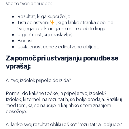
Vse to tvori ponudbo:
Rezultat, ki ga kupci želijo
Tisti edinstveni
, ki ga lahko stranka dobi od
tvojega izdelka in ga ne more dobiti drugje
Urgentnost, ki jo naslavljaš
Bonusi
Usklajenost cene z edinstveno obljubo
Za pomoč pri ustvarjanju ponudbe se
vprašaj:
Ali tvoj izdelek pripelje do izida?
Pomisli do kakšne točke jih pripelje tvoj izdelek?
Izdelek, ki temelji na rezultatih, se bolje prodaja. Razlikuj
med tem, kaj se naučijo in kaj lahko s tem znanjem
dosežejo.
Ali lahko svoj rezultat oblikuješ kot “rezultat” ali obljubo?