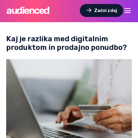
audienced
dehaze
arrow_forward
Začni zdaj
Kaj je razlika med digitalnim
produktom in prodajno ponudbo?