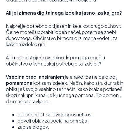
Ali je iz imena digitalnega izdelka jasno, za kaj gre?
Najprej je potrebno biti jasen in šele kot drugo duhovit.
Če ne moreš uporabiti obeh načel, potem se znebi
duhovitega. Občinstvo bi moralo iz imena vedeti, za
kakšen izdelek gre.
Ali imaš obstoječo vsebino, ki pomaga poučiti
občinstvo o tem, zakaj potrebuje ta izdelek?
Vsebina pred lansiranjem
je enako, če ne celo bolj
pomembna
kot sam izdelek. Način, kako strukturiraš in
oblikuješ svojo vsebino ter način, kako bralca potisneš
skozi nakupni kanal, je ključnega pomena. To pomeni,
da imaš pripravljeno:
določeno število videoposnetkov,
dovolj objav za socialna omrežja,
zapise blogov,