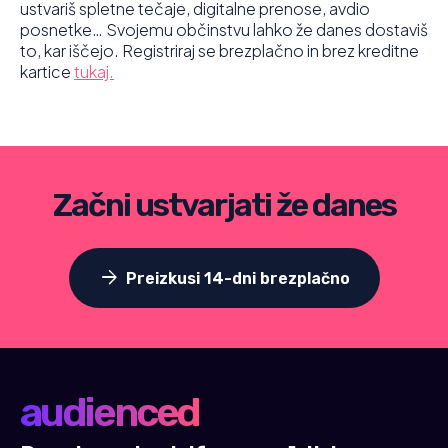
ustvariš spletne tečaje, digitalne prenose, avdio
posnetke… Svojemu občinstvu lahko že danes dostaviš
to, kar iščejo. Registriraj se brezplačno in brez kreditne
kartice
tukaj.
Začni ustvarjati že danes
arrow_forward
Preizkusi 14-dni brezplačno
audienced