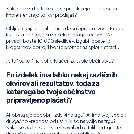
Kakšen rezultat lahko ljudje pričakujejo, če kupijo in
implementirajo to, kar prodajaš?
Obljuba daje digitalnemu izdelku oprijemljivost. Kupec
lažje razume, kaj želi izdelek pomagati doseči. Npr.
privabili boste 10.000 sledilcev, izgubili boste 13
kilogramov, potrojili boste promet na spletni strani…
Je ta “paket” najbolj privlačen za tvoje občinstvo?
En izdelek ima lahko nekaj različnih
okvirov ali rezultatov, toda za
katerega bo tvoje občinstvo
pripravljeno plačati?
Ali obstajajo podobni izdelki na trgu? Ali ima tvoj izdelek
drugačno vrednost od tistih, ki so na voljo na trgu?
Kako se bo ta izdelek razlikoval od ostalih na trgu? Je
drugačen glede na rezultate, ki jih obljublja?