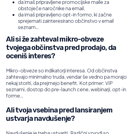
da imaš pripravljene promocijske maile za
obstoječe naročnike na email,
da imaš pripravljeno opt-in formo, ki začne
sprejemati zainteresirano občinstvo v email
seznam…
Ali si že zahteval mikro-obveze
tvojega občinstva pred prodajo, da
oceniš interes?
Mikro-obveze so indikatorji interesa. Od občinstva
zahtevajo minimalno truda, vendar še vedno pa morajo
nekaj storiti, da prejmejo benefit. Kot primer: VIP
seznami, dostop do pre-launch cene, webinarji, opt-in
forme…
Ali tvoja vsebina pred lansiranjem
ustvarja navdušenje?
Navdušenje je treba ustvariti. Različni vzvodi so