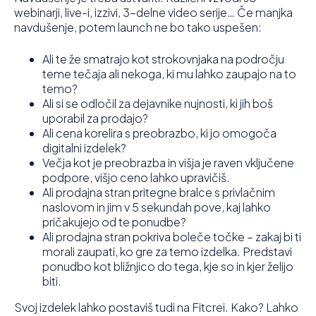
webinarji, live-i, izzivi, 3-delne video serije… Če manjka
navdušenje, potem launch ne bo tako uspešen:
Ali te že smatrajo kot strokovnjaka na področju
teme tečaja ali nekoga, ki mu lahko zaupajo na to
temo?
Ali si se odločil za dejavnike nujnosti, ki jih boš
uporabil za prodajo?
Ali cena korelira s preobrazbo, ki jo omogoča
digitalni izdelek?
Večja kot je preobrazba in višja je raven vključene
podpore, višjo ceno lahko upravičiš.
Ali prodajna stran pritegne bralce s privlačnim
naslovom in jim v 5 sekundah pove, kaj lahko
pričakujejo od te ponudbe?
Ali prodajna stran pokriva boleče točke – zakaj bi ti
morali zaupati, ko gre za temo izdelka. Predstavi
ponudbo kot bližnjico do tega, kje so in kjer želijo
biti.
Svoj izdelek lahko postaviš tudi na Fitcrei. Kako? Lahko